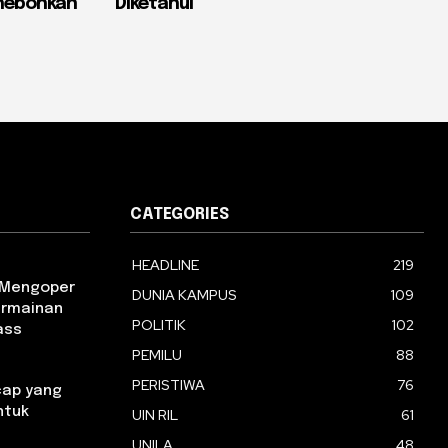
ghebohkan
Diketahui
CATEGORIES
HEADLINE
219
m Mengoper
DUNIA KAMPUS
109
ermainan
POLITIK
102
ass
PEMILU
88
PERISTIWA
76
ap yang
ntuk
UIN RIL
61
UNILA
48