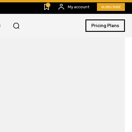
0
My account
SUBSCRIBE
Pricing Plans
I