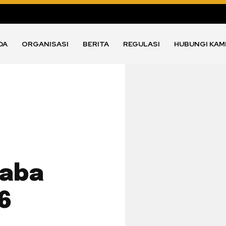
DA
ORGANISASI
BERITA
REGULASI
HUBUNGI KAM
paba
66