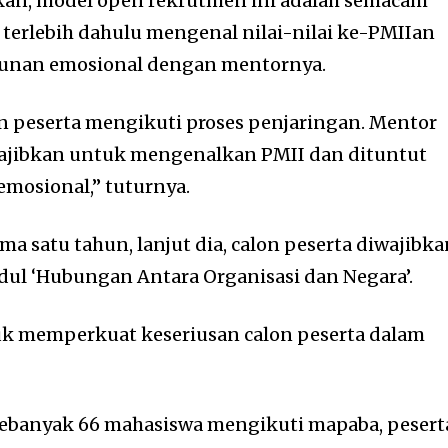
an, model open rekrutmen ini adalah semacam
 terlebih dahulu mengenal nilai-nilai ke-PMIIan
gunan emosional dengan mentornya.
on peserta mengikuti proses penjaringan. Mentor
wajibkan untuk mengenalkan PMII dan dituntut
osional,” tuturnya.
ma satu tahun, lanjut dia, calon peserta diwajibk
ul ‘Hubungan Antara Organisasi dan Negara’.
uk memperkuat keseriusan calon peserta dalam
 sebanyak 66 mahasiswa mengikuti mapaba, pesert