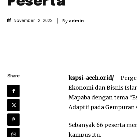
Peserta
By
admin
November 12, 2023
Share
kspsi-aceh.or.id/
– Perge
Ekonomi dan Bisnis Isl
Mapaba dengan tema “Esk
Adaptif pada Gempuran C
Sebanyak 66 peserta men
kampus itu.