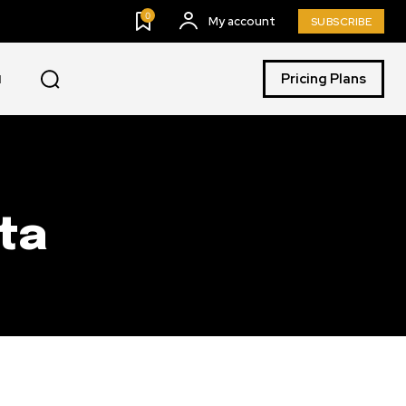
0
My account
SUBSCRIBE
Pricing Plans
I
ta