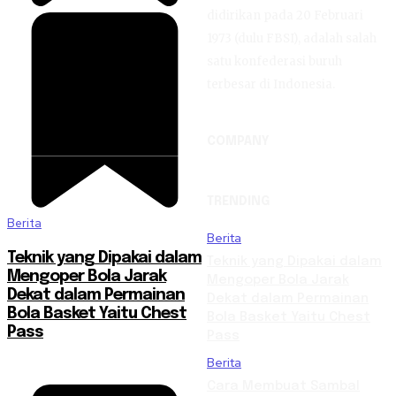
didirikan pada 20 Februari
1973 (dulu FBSI), adalah salah
satu konfederasi buruh
terbesar di Indonesia.
COMPANY
TRENDING
Berita
Berita
Teknik yang Dipakai dalam
Teknik yang Dipakai dalam
Mengoper Bola Jarak
Mengoper Bola Jarak
Dekat dalam Permainan
Dekat dalam Permainan
Bola Basket Yaitu Chest
Bola Basket Yaitu Chest
Pass
Pass
Berita
Cara Membuat Sambal