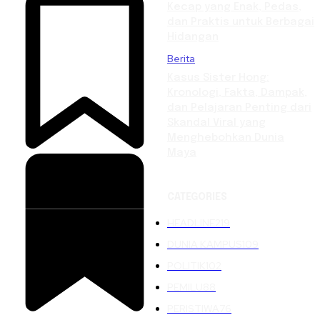
Kecap yang Enak, Pedas,
dan Praktis untuk Berbagai
Hidangan
Berita
Kasus Sister Hong:
Kronologi, Fakta, Dampak,
dan Pelajaran Penting dari
Skandal Viral yang
Menghebohkan Dunia
Maya
CATEGORIES
HEADLINE
219
DUNIA KAMPUS
109
POLITIK
102
PEMILU
88
PERISTIWA
76