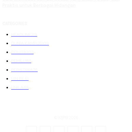
Praktis untuk Berbagai Hidangan
CATEGORIES
HEADLINE
219
DUNIA KAMPUS
109
POLITIK
102
PEMILU
88
PERISTIWA
76
UIN RIL
61
UNILA
48
© KSPSI 2026