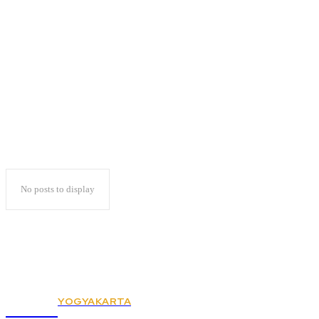
Dukungan Untuk
Gibran Bermunculan
No posts to display
YOGYAKARTA
KSPSI