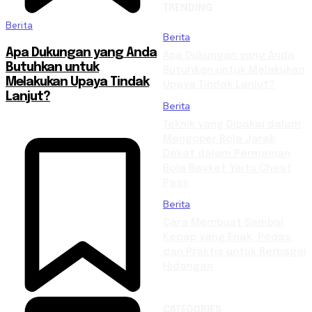
TRENDING
Berita
Berita
Apa Dukungan yang Anda
Apa Dukungan yang Anda
Butuhkan untuk
Butuhkan untuk Melakukan
Melakukan Upaya Tindak
Upaya Tindak Lanjut?
Lanjut?
Berita
Teknik yang Dipakai dalam
Mengoper Bola Jarak
Dekat dalam Permainan
Bola Basket Yaitu Chest
Pass
Berita
Cara Membuat Sambal
Kecap yang Enak, Pedas,
dan Praktis untuk Berbagai
Hidangan
CATEGORIES