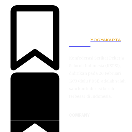
YOGYAKARTA
KSPSI
Konfederasi Serikat Pekerja
Seluruh Indonesia (KSPSI),
didirikan pada 20 Februari
1973 (dulu FBSI), adalah salah
satu konfederasi buruh
terbesar di Indonesia.
COMPANY