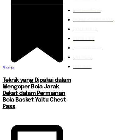
HEADLINE
219
DUNIA KAMPUS
109
POLITIK
102
PEMILU
88
PERISTIWA
76
UIN RIL
61
UNILA
48
Berita
Teknik yang Dipakai dalam
Mengoper Bola Jarak
Dekat dalam Permainan
Bola Basket Yaitu Chest
Pass