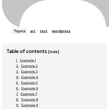
art
test
wordpress
Topics
Table of contents
[hide]
Example 1
Example 2
Example 3
Example 4
Example 5
Example 6
Example 7
Example 8
Example 9