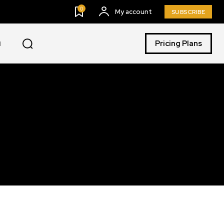
0
My account
SUBSCRIBE
Pricing Plans
I