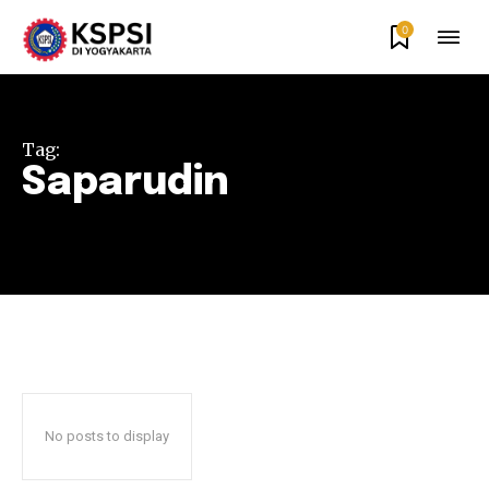
0
Tag:
Saparudin
No posts to display