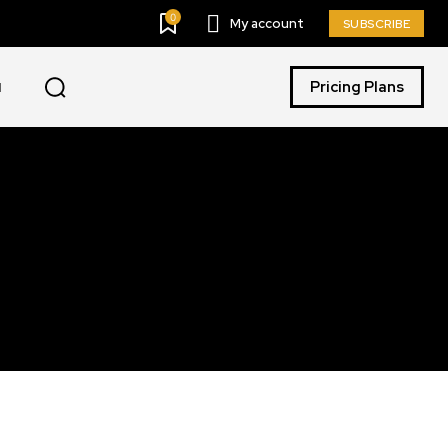
0
My account
SUBSCRIBE
Pricing Plans
I