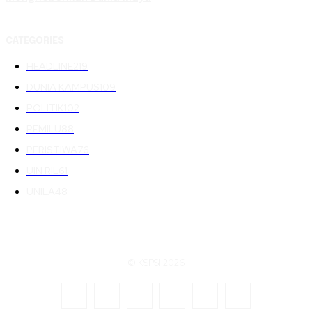
CATEGORIES
HEADLINE
219
DUNIA KAMPUS
109
POLITIK
102
PEMILU
88
PERISTIWA
76
UIN RIL
61
UNILA
48
© KSPSI 2026