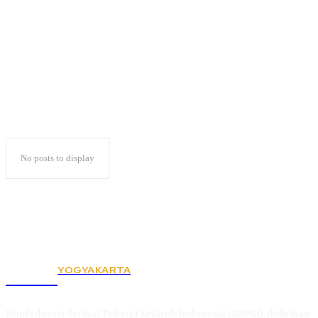
Rektor UIN Lampung
No posts to display
YOGYAKARTA
KSPSI
Konfederasi Serikat Pekerja Seluruh Indonesia (KSPSI), didirikan