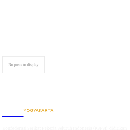
Peduli Palestina
No posts to display
YOGYAKARTA
KSPSI
Konfederasi Serikat Pekerja Seluruh Indonesia (KSPSI), didirikan