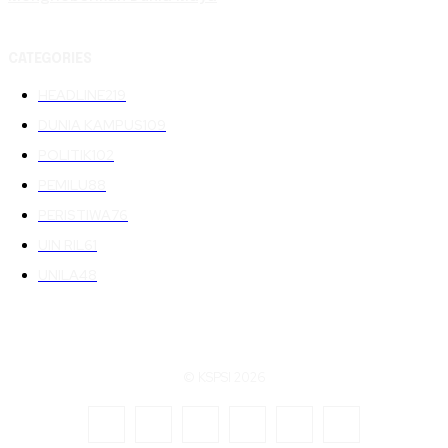
CATEGORIES
HEADLINE
219
DUNIA KAMPUS
109
POLITIK
102
PEMILU
88
PERISTIWA
76
UIN RIL
61
UNILA
48
© KSPSI 2026