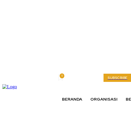
0
Thursday, August 6, 2026
My account
SUBSCRIBE
BERANDA
ORGANISASI
BE