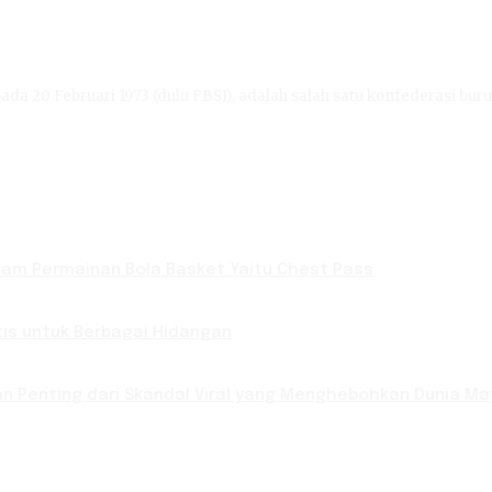
ada 20 Februari 1973 (dulu FBSI), adalah salah satu konfederasi buru
lam Permainan Bola Basket Yaitu Chest Pass
is untuk Berbagai Hidangan
ran Penting dari Skandal Viral yang Menghebohkan Dunia M