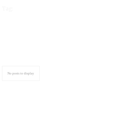
Tag:
Parpol Rombak F
No posts to display