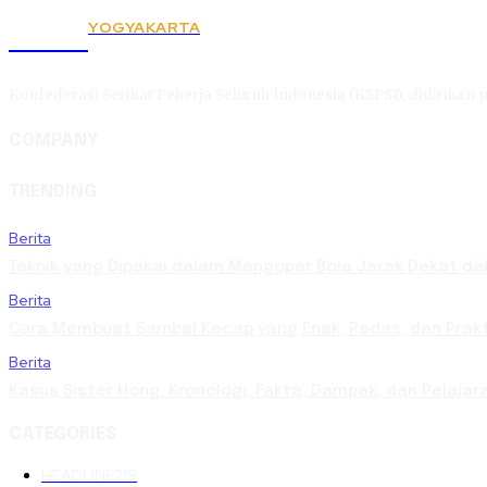
YOGYAKARTA
KSPSI
Konfederasi Serikat Pekerja Seluruh Indonesia (KSPSI), didirikan p
COMPANY
TRENDING
Berita
Teknik yang Dipakai dalam Mengoper Bola Jarak Dekat da
Berita
Cara Membuat Sambal Kecap yang Enak, Pedas, dan Prakt
Berita
Kasus Sister Hong: Kronologi, Fakta, Dampak, dan Pelaja
CATEGORIES
HEADLINE
219