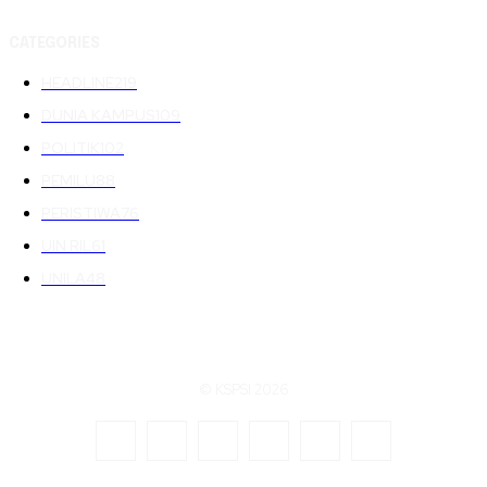
CATEGORIES
HEADLINE
219
DUNIA KAMPUS
109
POLITIK
102
PEMILU
88
PERISTIWA
76
UIN RIL
61
UNILA
48
© KSPSI 2026