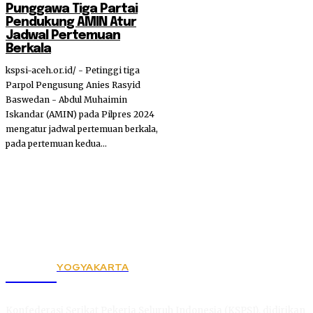
Punggawa Tiga Partai
Pendukung AMIN Atur
Jadwal Pertemuan
Berkala
kspsi-aceh.or.id/ - Petinggi tiga
Parpol Pengusung Anies Rasyid
Baswedan - Abdul Muhaimin
Iskandar (AMIN) pada Pilpres 2024
mengatur jadwal pertemuan berkala,
pada pertemuan kedua...
YOGYAKARTA
KSPSI
Konfederasi Serikat Pekerja Seluruh Indonesia (KSPSI), didirikan