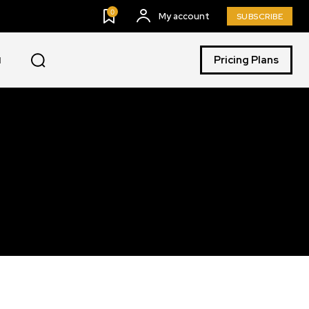
0
My account
SUBSCRIBE
Pricing Plans
I