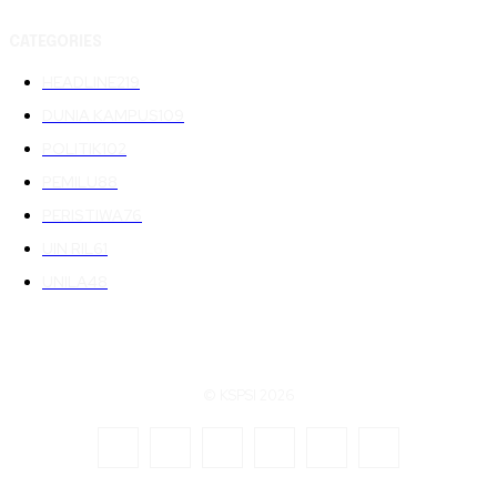
CATEGORIES
HEADLINE
219
DUNIA KAMPUS
109
POLITIK
102
PEMILU
88
PERISTIWA
76
UIN RIL
61
UNILA
48
© KSPSI 2026