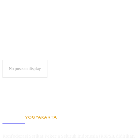
Lampung Luterature
No posts to display
YOGYAKARTA
KSPSI
Konfederasi Serikat Pekerja Seluruh Indonesia (KSPSI), didirikan