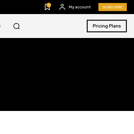
0
My account
SUBSCRIBE
Pricing Plans
I