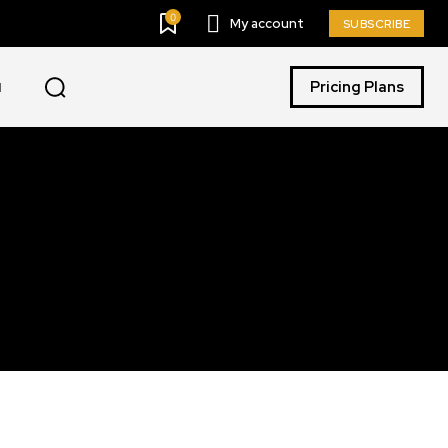
0
My account
SUBSCRIBE
Pricing Plans
I