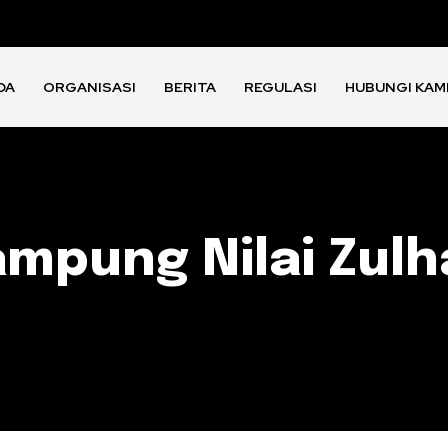
DA
ORGANISASI
BERITA
REGULASI
HUBUNGI KAM
mpung Nilai Zul