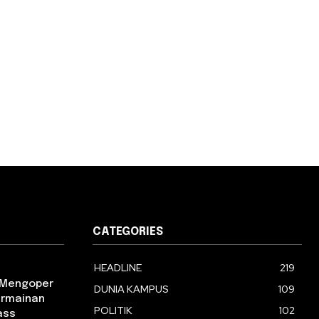
CATEGORIES
HEADLINE
219
m Mengoper
DUNIA KAMPUS
109
ermainan
POLITIK
102
ass