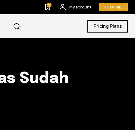
0
My account
SUBSCRIBE
Pricing Plans
I
has Sudah