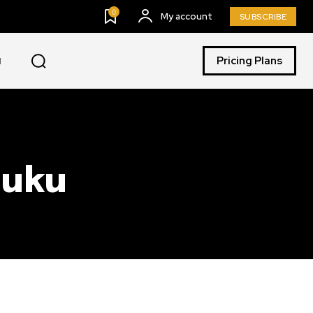
0
My account
SUBSCRIBE
Pricing Plans
I
Buku