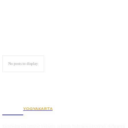
Gelar Muskercab
No posts to display
YOGYAKARTA
KSPSI
Konfederasi Serikat Pekerja Seluruh Indonesia (KSPSI), didirikan