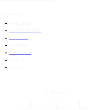
CATEGORIES
HEADLINE
219
DUNIA KAMPUS
109
POLITIK
102
PEMILU
88
PERISTIWA
76
UIN RIL
61
UNILA
48
© KSPSI 2026