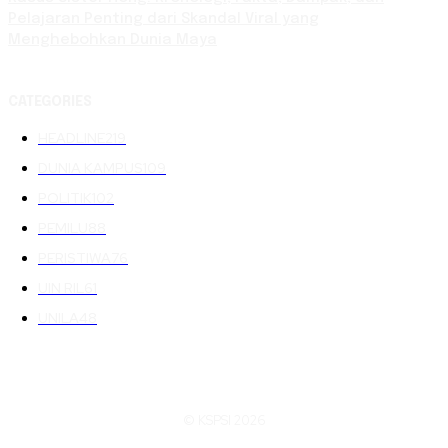
Pelajaran Penting dari Skandal Viral yang
Menghebohkan Dunia Maya
CATEGORIES
HEADLINE
219
DUNIA KAMPUS
109
POLITIK
102
PEMILU
88
PERISTIWA
76
UIN RIL
61
UNILA
48
© KSPSI 2026