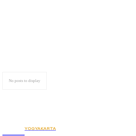
Dewan Rakyat
Lampung
No posts to display
YOGYAKARTA
KSPSI