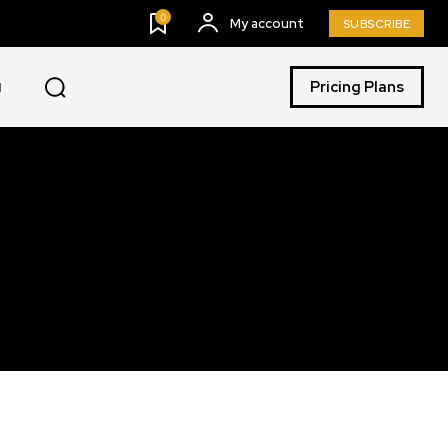
0
My account
SUBSCRIBE
Pricing Plans
I