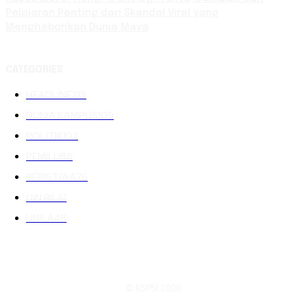
Pelajaran Penting dari Skandal Viral yang
Menghebohkan Dunia Maya
CATEGORIES
HEADLINE
219
DUNIA KAMPUS
109
POLITIK
102
PEMILU
88
PERISTIWA
76
UIN RIL
61
UNILA
48
© KSPSI 2026