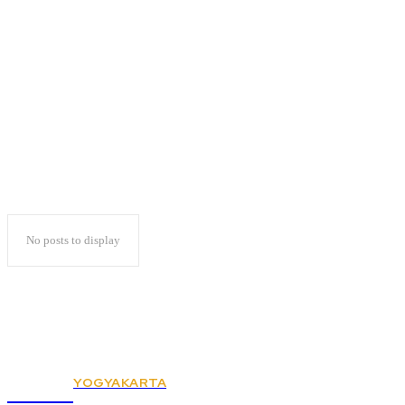
Bahas Etik Kekuasaan
Dalam Konstitusi
No posts to display
YOGYAKARTA
KSPSI