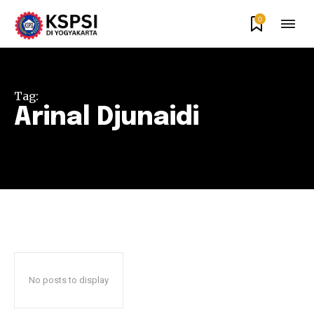
0
Tag:
Arinal Djunaidi
No posts to display