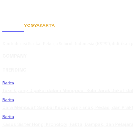
YOGYAKARTA
KSPSI
Konfederasi Serikat Pekerja Seluruh Indonesia (KSPSI), didirikan p
COMPANY
TRENDING
Berita
Teknik yang Dipakai dalam Mengoper Bola Jarak Dekat da
Berita
Cara Membuat Sambal Kecap yang Enak, Pedas, dan Prakt
Berita
Kasus Sister Hong: Kronologi, Fakta, Dampak, dan Pelaja