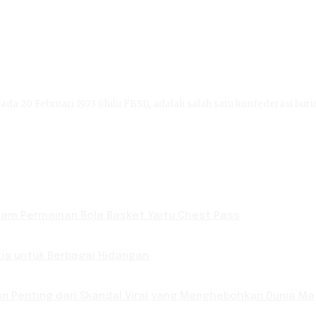
ada 20 Februari 1973 (dulu FBSI), adalah salah satu konfederasi buru
lam Permainan Bola Basket Yaitu Chest Pass
is untuk Berbagai Hidangan
ran Penting dari Skandal Viral yang Menghebohkan Dunia M