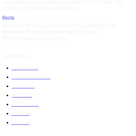
Cara Membuat Sambal Kecap yang Enak, Pedas, dan
Praktis untuk Berbagai Hidangan
Berita
Kasus Sister Hong: Kronologi, Fakta, Dampak, dan
Pelajaran Penting dari Skandal Viral yang
Menghebohkan Dunia Maya
CATEGORIES
HEADLINE
219
DUNIA KAMPUS
109
POLITIK
102
PEMILU
88
PERISTIWA
76
UIN RIL
61
UNILA
48