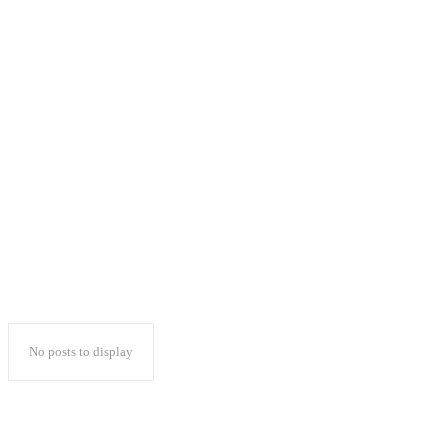
84 Pengampu Aqidah
Filsafat se-Nusantara
Ikuti Simposium
Nasional AAFI
No posts to display