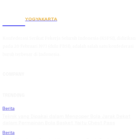
YOGYAKARTA
KSPSI
Konfederasi Serikat Pekerja Seluruh Indonesia (KSPSI), didirikan
pada 20 Februari 1973 (dulu FBSI), adalah salah satu konfederasi
buruh terbesar di Indonesia.
COMPANY
TRENDING
Berita
Teknik yang Dipakai dalam Mengoper Bola Jarak Dekat
dalam Permainan Bola Basket Yaitu Chest Pass
Berita