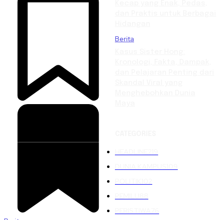
Kecap yang Enak, Pedas,
dan Praktis untuk Berbagai
Hidangan
Berita
Kasus Sister Hong:
Kronologi, Fakta, Dampak,
dan Pelajaran Penting dari
Skandal Viral yang
Menghebohkan Dunia
Maya
CATEGORIES
HEADLINE
219
DUNIA KAMPUS
109
POLITIK
102
PEMILU
88
PERISTIWA
76