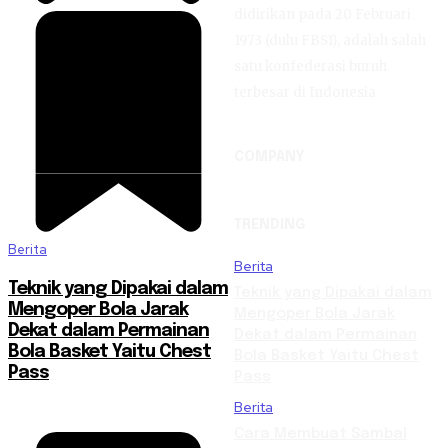
didirikan pada 20 Februari
1973 (dulu FBSI), adalah salah
satu konfederasi buruh
terbesar di Indonesia.
COMPANY
TRENDING
Berita
Berita
Teknik yang Dipakai dalam
Teknik yang Dipakai dalam
Mengoper Bola Jarak
Mengoper Bola Jarak
Dekat dalam Permainan
Dekat dalam Permainan
Bola Basket Yaitu Chest
Bola Basket Yaitu Chest
Pass
Pass
Berita
Cara Membuat Sambal