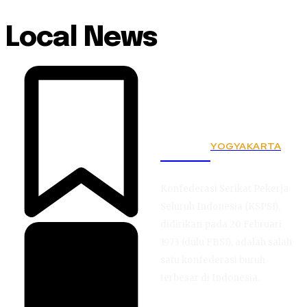
Local News
YOGYAKARTA
KSPSI
Konfederasi Serikat Pekerja
Seluruh Indonesia (KSPSI),
didirikan pada 20 Februari
1973 (dulu FBSI), adalah salah
satu konfederasi buruh
terbesar di Indonesia.