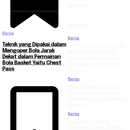
COMPANY
TRENDING
Berita
Berita
Teknik yang Dipakai dalam
Teknik yang Dipakai dalam
Mengoper Bola Jarak
Mengoper Bola Jarak
Dekat dalam Permainan
Dekat dalam Permainan
Bola Basket Yaitu Chest
Bola Basket Yaitu Chest
Pass
Pass
Berita
Cara Membuat Sambal
Kecap yang Enak, Pedas,
dan Praktis untuk Berbagai
Hidangan
Berita
Kasus Sister Hong:
Kronologi, Fakta, Dampak,