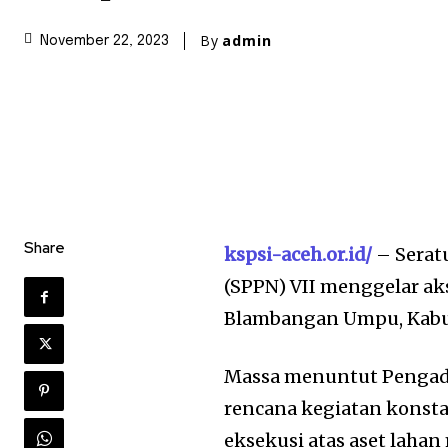
By
admin
November 22, 2023
Share
kspsi-aceh.or.id/
– Serat
(SPPN) VII menggelar ak
Blambangan Umpu, Kabup
Massa menuntut Pengad
rencana kegiatan konsta
eksekusi atas aset lahan