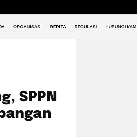
DA
ORGANISASI
BERITA
REGULASI
HUBUNGI KAM
ng, SPPN
mbangan