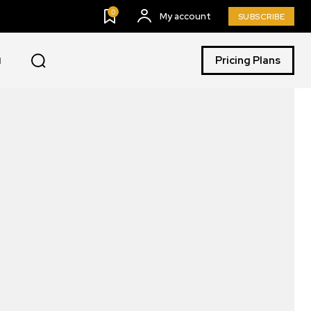
0
My account
SUBSCRIBE
Pricing Plans
I