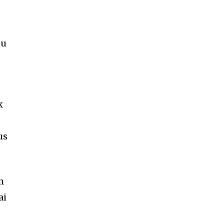
pu
k
us
m
ai