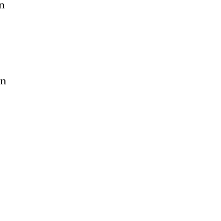
an
an
N