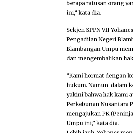
berapa ratusan orang ya
ini,” kata dia.
Sekjen SPPN VII Yohane
Pengadilan Negeri Blam
Blambangan Umpu memba
dan mengembalikan hak 
“Kami hormat dengan ke
hukum. Namun, dalam kon
yakini bahwa hak kami at
Perkebunan Nusantara PT
mengajukan PK (Peninja
Umpu ini,” kata dia.
Lebih jauh, Yohanes me