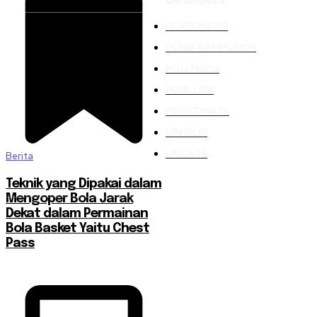
CATEGORIES
HEADLINE
219
DUNIA KAMPUS
109
POLITIK
102
PEMILU
88
PERISTIWA
76
UIN RIL
61
UNILA
48
Berita
Teknik yang Dipakai dalam
Mengoper Bola Jarak
Dekat dalam Permainan
Bola Basket Yaitu Chest
Pass