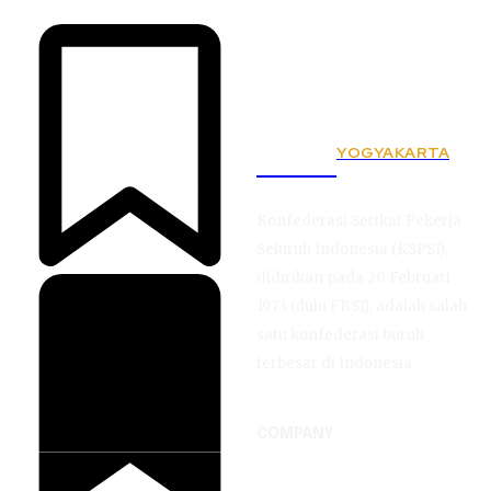
YOGYAKARTA
KSPSI
Konfederasi Serikat Pekerja
Seluruh Indonesia (KSPSI),
didirikan pada 20 Februari
1973 (dulu FBSI), adalah salah
satu konfederasi buruh
terbesar di Indonesia.
COMPANY