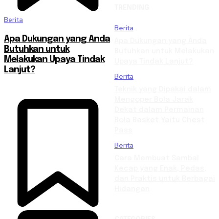
TRENDING
Berita
Berita
Apa Dukungan yang Anda
Apa Dukungan yang Anda
Butuhkan untuk
Butuhkan untuk Melakukan
Melakukan Upaya Tindak
Upaya Tindak Lanjut?
Lanjut?
Berita
Teknik yang Dipakai dalam
Mengoper Bola Jarak
Dekat dalam Permainan
Bola Basket Yaitu Chest
Pass
Berita
Cara Membuat Sambal
Kecap yang Enak, Pedas,
dan Praktis untuk Berbagai
Hidangan