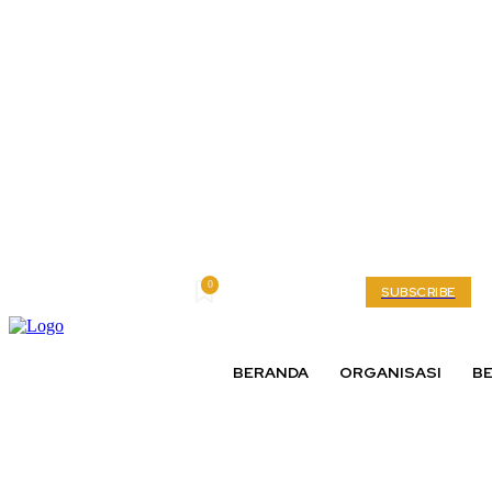
0
Friday, August 7, 2026
My account
SUBSCRIBE
BERANDA
ORGANISASI
BE