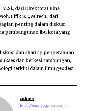
, M.Si., dari Direktorat Bina
. Fifik S.T., M.Tech., dari
bagian penting dalam diskusi
ana pembangunan ibu kota yang
iskusi dan sharing pengetahuan
sukses dan berkesinambungan,
ogi terkini dalam ilmu geodesi.
admin
https://kspsi-yogyakarta.or.id