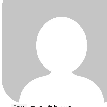
geodesi
ibu kota baru
Topics