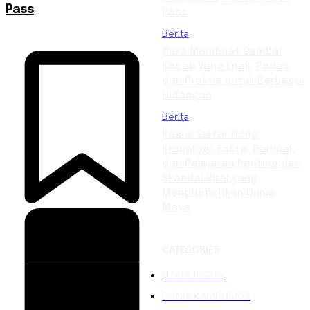
Pass
Pass
Berita
Cara Membuat Sambal
Kecap yang Enak, Pedas,
dan Praktis untuk Berbagai
Hidangan
Berita
Kasus Sister Hong:
Kronologi, Fakta, Dampak,
dan Pelajaran Penting dari
Skandal Viral yang
Menghebohkan Dunia
Maya
CATEGORIES
HEADLINE
219
DUNIA KAMPUS
109