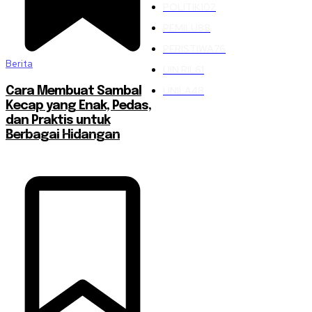
POLITIK
102
PEMILU
88
PERISTIWA
76
Berita
UIN RIL
61
UNILA
48
Cara Membuat Sambal
Kecap yang Enak, Pedas,
dan Praktis untuk
Berbagai Hidangan