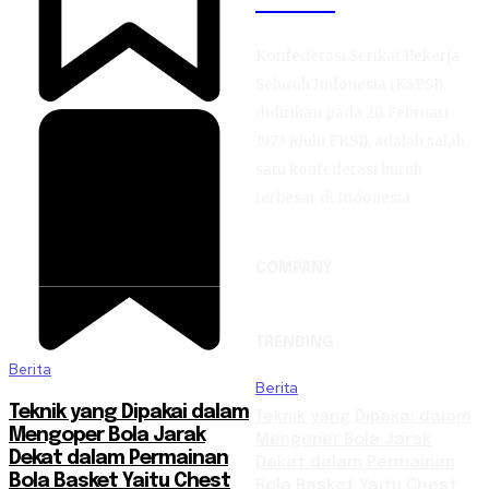
KSPSI
Konfederasi Serikat Pekerja
Seluruh Indonesia (KSPSI),
didirikan pada 20 Februari
1973 (dulu FBSI), adalah salah
satu konfederasi buruh
terbesar di Indonesia.
COMPANY
TRENDING
Berita
Berita
Teknik yang Dipakai dalam
Teknik yang Dipakai dalam
Mengoper Bola Jarak
Mengoper Bola Jarak
Dekat dalam Permainan
Dekat dalam Permainan
Bola Basket Yaitu Chest
Bola Basket Yaitu Chest