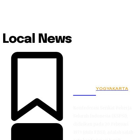
Local News
YOGYAKARTA
KSPSI
Konfederasi Serikat Pekerja
Seluruh Indonesia (KSPSI),
didirikan pada 20 Februari
1973 (dulu FBSI), adalah salah