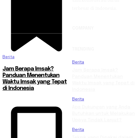
satu konfederasi buruh
terbesar di Indonesia.
COMPANY
TRENDING
Berita
Berita
Jam Berapa Imsak?
Jam Berapa Imsak?
Panduan Menentukan
Panduan Menentukan
Waktu Imsak yang Tepat
Waktu Imsak yang Tepat di
di Indonesia
Indonesia
Berita
Apa Dukungan yang Anda
Butuhkan untuk Melakukan
Upaya Tindak Lanjut?
Berita
Teknik yang Dipakai dalam