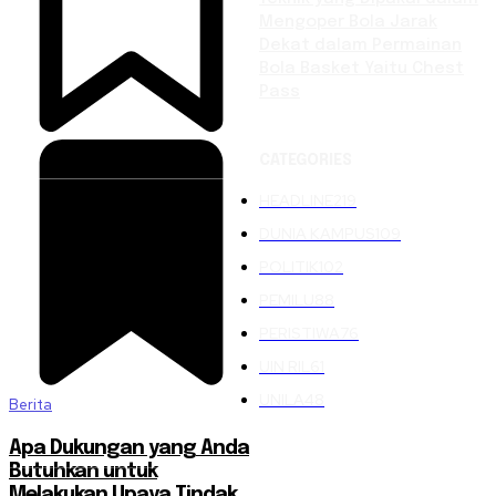
Mengoper Bola Jarak
Dekat dalam Permainan
Bola Basket Yaitu Chest
Pass
CATEGORIES
HEADLINE
219
DUNIA KAMPUS
109
POLITIK
102
PEMILU
88
PERISTIWA
76
UIN RIL
61
UNILA
48
Berita
Apa Dukungan yang Anda
Butuhkan untuk
Melakukan Upaya Tindak