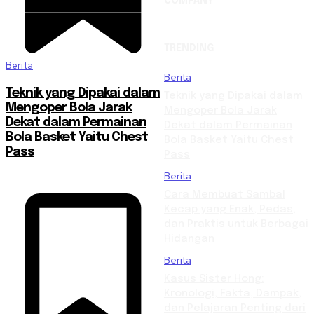
COMPANY
TRENDING
Berita
Berita
Teknik yang Dipakai dalam
Teknik yang Dipakai dalam
Mengoper Bola Jarak
Mengoper Bola Jarak
Dekat dalam Permainan
Dekat dalam Permainan
Bola Basket Yaitu Chest
Bola Basket Yaitu Chest
Pass
Pass
Berita
Cara Membuat Sambal
Kecap yang Enak, Pedas,
dan Praktis untuk Berbagai
Hidangan
Berita
Kasus Sister Hong:
Kronologi, Fakta, Dampak,
dan Pelajaran Penting dari