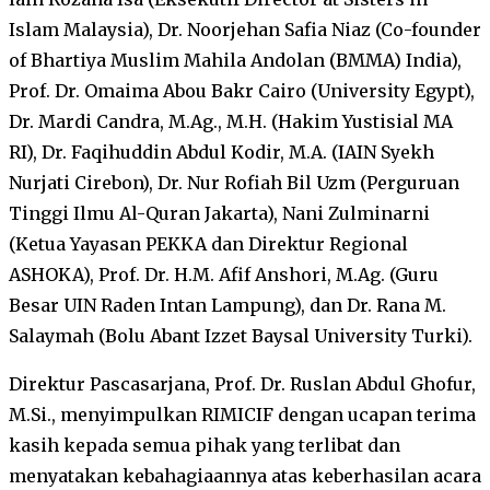
Islam Malaysia), Dr. Noorjehan Safia Niaz (Co-founder
of Bhartiya Muslim Mahila Andolan (BMMA) India),
Prof. Dr. Omaima Abou Bakr Cairo (University Egypt),
Dr. Mardi Candra, M.Ag., M.H. (Hakim Yustisial MA
RI), Dr. Faqihuddin Abdul Kodir, M.A. (IAIN Syekh
Nurjati Cirebon), Dr. Nur Rofiah Bil Uzm (Perguruan
Tinggi Ilmu Al-Quran Jakarta), Nani Zulminarni
(Ketua Yayasan PEKKA dan Direktur Regional
ASHOKA), Prof. Dr. H.M. Afif Anshori, M.Ag. (Guru
Besar UIN Raden Intan Lampung), dan Dr. Rana M.
Salaymah (Bolu Abant Izzet Baysal University Turki).
Direktur Pascasarjana, Prof. Dr. Ruslan Abdul Ghofur,
M.Si., menyimpulkan RIMICIF dengan ucapan terima
kasih kepada semua pihak yang terlibat dan
menyatakan kebahagiaannya atas keberhasilan acara