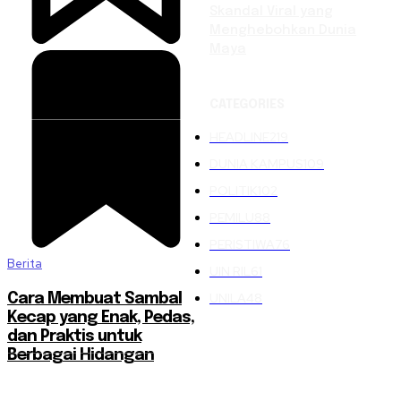
Skandal Viral yang
Menghebohkan Dunia
Maya
CATEGORIES
HEADLINE
219
DUNIA KAMPUS
109
POLITIK
102
PEMILU
88
PERISTIWA
76
Berita
UIN RIL
61
UNILA
48
Cara Membuat Sambal
Kecap yang Enak, Pedas,
dan Praktis untuk
Berbagai Hidangan