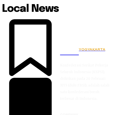
Local News
YOGYAKARTA
KSPSI
Konfederasi Serikat Pekerja
Seluruh Indonesia (KSPSI),
didirikan pada 20 Februari
1973 (dulu FBSI), adalah salah
satu konfederasi buruh
terbesar di Indonesia.