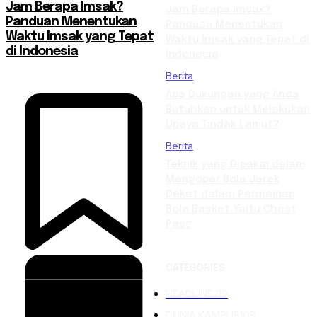
Jam Berapa Imsak?
Jam Berapa Imsak?
Panduan Menentukan
Panduan Menentukan
Waktu Imsak yang Tepat
Waktu Imsak yang Tepat di
di Indonesia
Indonesia
Berita
Apa Dukungan yang Anda
Butuhkan untuk Melakukan
Upaya Tindak Lanjut?
Berita
Teknik yang Dipakai dalam
Mengoper Bola Jarak
Dekat dalam Permainan
Bola Basket Yaitu Chest
Pass
CATEGORIES
HEADLINE
219
DUNIA KAMPUS
109