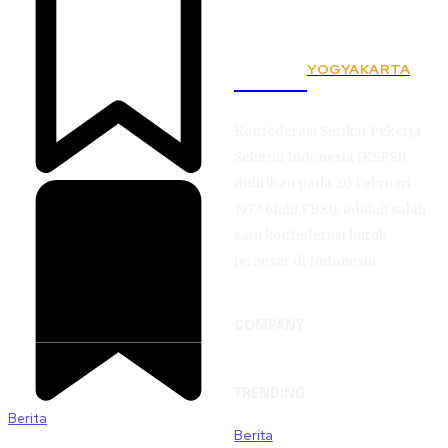
YOGYAKARTA
KSPSI
Konfederasi Serikat Pekerja
Seluruh Indonesia (KSPSI),
didirikan pada 20 Februari
1973 (dulu FBSI), adalah salah
satu konfederasi buruh
terbesar di Indonesia.
COMPANY
TRENDING
Berita
Berita