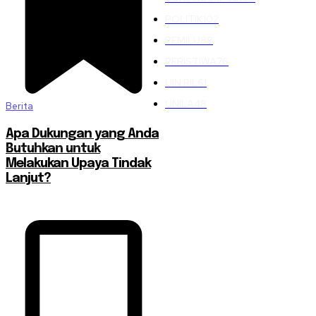
POLITIK
102
PEMILU
88
PERISTIWA
76
UIN RIL
61
UNILA
48
Berita
Apa Dukungan yang Anda
Butuhkan untuk
Melakukan Upaya Tindak
Lanjut?