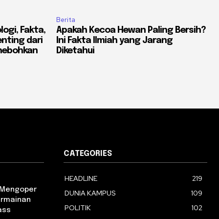
Berita
ogi, Fakta,
Apakah Kecoa Hewan Paling Bersih?
nting dari
Ini Fakta Ilmiah yang Jarang
ghebohkan
Diketahui
CATEGORIES
HEADLINE
219
m Mengoper
DUNIA KAMPUS
109
ermainan
POLITIK
102
ass