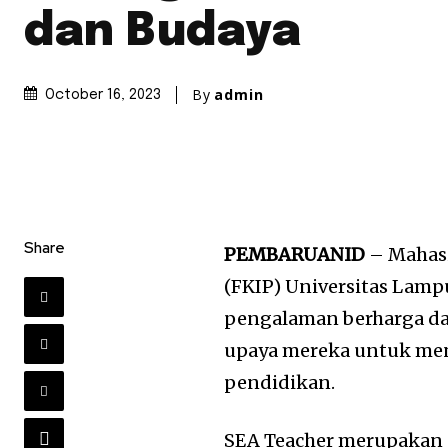
dan Budaya
By
admin
October 16, 2023
Share
PEMBARUANID
– Mahasi
(FKIP) Universitas Lamp
pengalaman berharga dal
upaya mereka untuk men
pendidikan.
SEA Teacher merupakan 