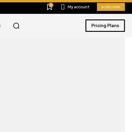
0
My account
SUBSCRIBE
Pricing Plans
I