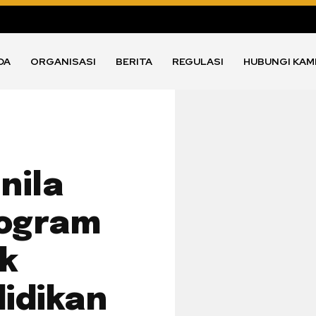
DA
ORGANISASI
BERITA
REGULASI
HUBUNGI KAM
nila
rogram
k
idikan