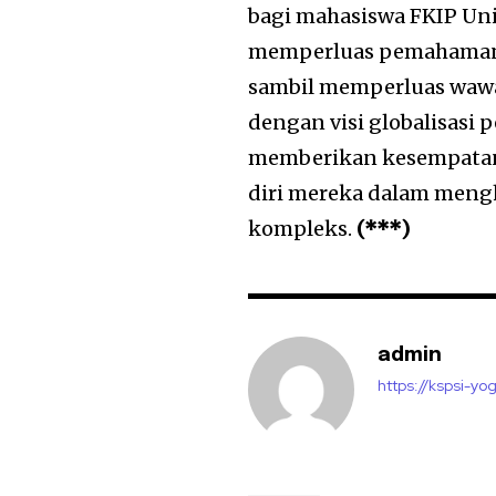
bagi mahasiswa FKIP Uni
memperluas pemahaman m
sambil memperluas wawas
dengan visi globalisasi 
memberikan kesempatan
diri mereka dalam meng
kompleks.
(***)
admin
https://kspsi-yog