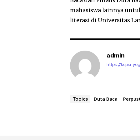
Baca dan Finalis Duta B
mahasiswa lainnya untu
literasi di Universitas 
admin
https://kspsi-yog
Duta Baca
Perpus
Topics