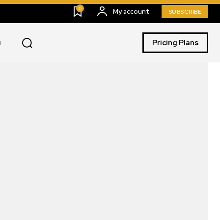
0
My account
SUBSCRIBE
Pricing Plans
I