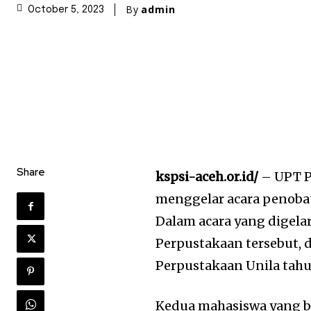
By
admin
October 5, 2023
Share
kspsi-aceh.or.id/
– UPT P
menggelar acara penobat
Dalam acara yang digela
Perpustakaan tersebut, d
Perpustakaan Unila tahu
Kedua mahasiswa yang be