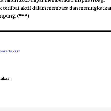
aca tahun 2023 dapat memberikan inspirasi bagi
k terlibat aktif dalam membaca dan meningkatka
Lampung.
(***)
yakarta.or.id
takaan