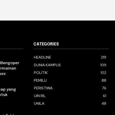
CATEGORIES
HEADLINE
219
m Mengoper
DUNIA KAMPUS
109
ermainan
POLITIK
102
ass
PEMILU
88
PERISTIWA
76
ap yang
ntuk
UIN RIL
61
UNILA
48